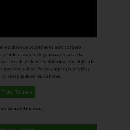
en emulsión de copolímeros acrílicos para
meable y lavable. De gran resistencia a la
asión. La calidad de su emulsión impermeabiliza la
 transpirabilidad. Posee una gran cubrición y
s colores puede ser de 72 horas.
Ficha Técnica
a y Gana 24 Puntos!
AÑADIR AL CARRITO