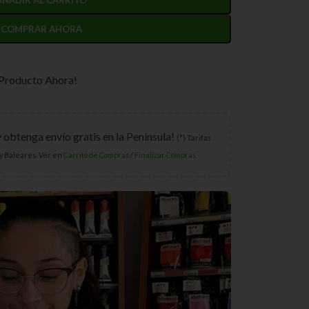
COMPRAR AHORA
 Producto Ahora!
y obtenga envío gratis en la Península!
(*) Tarifas
y Baleares. Ver en
Carrito de Compras
/
Finalizar Compras