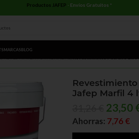
Productos JAFEP
-
Envíos Gratuitos *
TS
MARCAS
BLOG
S
/
REVESTIMIENTO FACHADAS
/
Revestimiento Petrex 5 Liso J
Revestimiento 
Jafep Marfil 4 l
23,50
31,26
€
Ahorras:
7,76
€