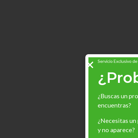
Servicio Exclusivo de
¿Pro
¿Buscas un pro
encuentras?
¿Necesitas un
y no aparece?