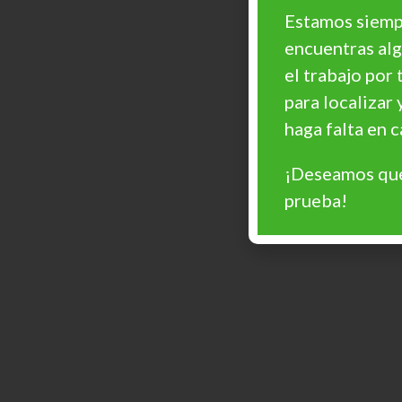
Estamos siempr
encuentras al
el trabajo por 
para localizar 
haga falta en
¡Deseamos que
prueba!