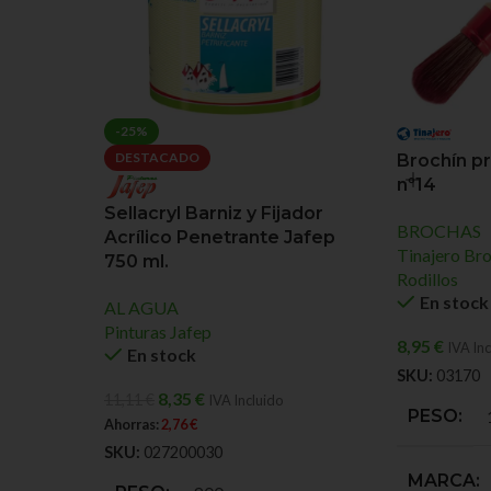
-25%
DESTACADO
Brochín p
nº14
Sellacryl Barniz y Fijador
BROCHAS
Acrílico Penetrante Jafep
Tinajero Bro
750 ml.
Rodillos
En stock
AL AGUA
Pinturas Jafep
8,95
€
IVA Inc
En stock
SKU:
03170
8,35
€
11,11
€
IVA Incluido
PESO
Ahorras:
2,76
€
SKU:
027200030
MARCA