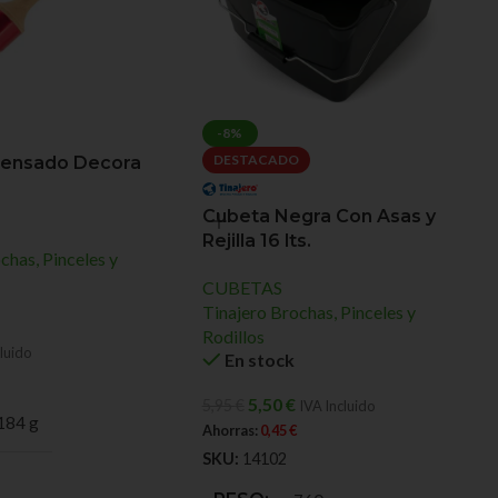
-8%
DESTACADO
rensado Decora
Cubeta Negra Con Asas y
Rejilla 16 lts.
chas, Pinceles y
CUBETAS
Tinajero Brochas, Pinceles y
Rodillos
luido
En stock
5,50
€
5,95
€
IVA Incluido
184 g
Ahorras:
0,45
€
SKU:
14102