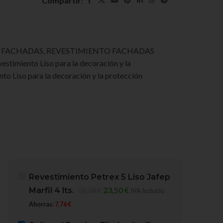
Compartir:
A FACHADAS
,
REVESTIMIENTO FACHADAS
estimiento Liso para la decoración y la
to Liso para la decoración y la protección
Revestimiento Petrex 5 Liso Jafep
23,50
€
Marfil 4 lts.
31,26
€
IVA Incluido
Ahorras:
7,76
€