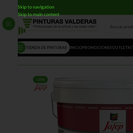
Skip to navigation
Skip to main content
TIENDA DE PINTURAS
INICIO
PROMOCIONES
OUTLET
KI
Inicio
/
PINTURAS
/
PINTURAS PARA FACHADA
-25%