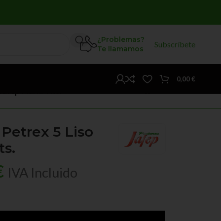
¿Problemas?
Subscríbete
Te llamamos
0,00
€
afep Marfil 4 lts.
Petrex 5 Liso
ts.
€
IVA Incluido