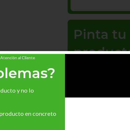
Pinta t
product
 Atención al Cliente
¡Envío G
blemas?
¡Dale vida a tus espacios
ducto y no lo
Compra ahora y recibe e
19,99 €
 producto en concreto
Ver Oferta