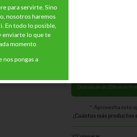
e para servirte. Sino
go, nosotros haremos
¿Necesitas Asesoramie
ti. En todo lo posible,
¿Quieres personalizar
precio?
y enviarte lo que te
Precios Especiales par
 cada momento
Profesionales, Cantidades, 
 nos pongas a
Cupón Descuento 10
Haz Clic
Disfruta de un 10% en tu Pr
* Aprovecha esta o
¡Cuántos más productos e
Comparar