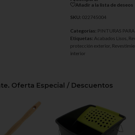
Añadir a la lista de deseos
SKU:
022745004
Categorías:
PINTURAS PAR
Etiquetas:
Acabados Lisos
,
Rev
protección exterior
,
Revestimien
interior
e. Oferta Especial / Descuentos