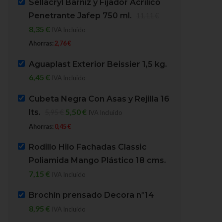
Sellacryl Barniz y Fijador Acrílico
Penetrante Jafep 750 ml.
11,11
€
8,35
€
IVA Incluido
Ahorras:
2,76
€
-25%
Aguaplast Exterior Beissier 1,5 kg.
Rodillo Hilo Fachadas
6,45
€
IVA Incluido
Classic Poliamida Mango
Revestimiento Petrex
Plástico 18 cms.
Jafep Marfil 4 lts.
Cubeta Negra Con Asas y Rejilla 16
5,50
€
lts.
5,95
€
IVA Incluido
HERRAMIENTAS
,
RODILLOS
,
PINTURAS PARA FACH
RODILLOS COMPLETOS
Ahorras:
0,45
€
REVESTIMIENTO FACH
Macode Rodillos y Herramientas
Pinturas Jafep
Rodillo Hilo Fachadas Classic
En stock
En stock
Poliamida Mango Plástico 18 cms.
7,15
€
23,50
€
IVA Incluido
31,26
€
IVA Incluido
7,15
€
IVA Incluido
Ahorras:
7,76
€
SKU:
078320
SKU:
022745004
Brochín prensado Decora nº14
PESO
254 g
8,95
€
IVA Incluido
PESO
6000 g