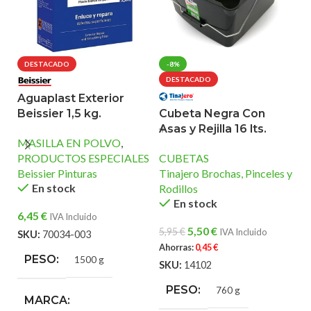
DESTACADO
-8%
DESTACADO
B
Aguaplast Exterior
D
Beissier 1,5 kg.
Cubeta Negra Con
B
Asas y Rejilla 16 lts.
MASILLA EN POLVO
,
Ti
PRODUCTOS ESPECIALES
CUBETAS
Ro
Beissier Pinturas
Tinajero Brochas, Pinceles y
En stock
Rodillos
8
En stock
6,45
€
IVA Incluido
S
5,50
€
5,95
€
IVA Incluido
SKU:
70034-003
Ahorras:
0,45
€
PESO
1500 g
SKU:
14102
PESO
760 g
MARCA