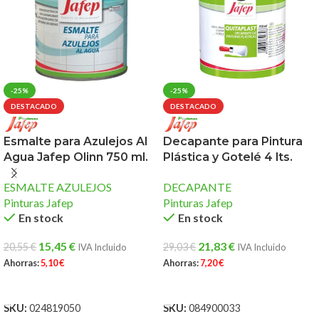
-25%
-25%
DESTACADO
DESTACADO
Esmalte para Azulejos Al
Decapante para Pintura
Agua Jafep Olinn 750 ml.
Plástica y Gotelé 4 lts.
ESMALTE AZULEJOS
DECAPANTE
Pinturas Jafep
Pinturas Jafep
En stock
En stock
15,45
€
21,83
€
20,55
€
29,03
€
IVA Incluido
IVA Incluido
Ahorras:
5,10
€
Ahorras:
7,20
€
AÑADIR AL CARRITO
AÑADIR AL CARRITO
SKU:
024819050
SKU:
084900033