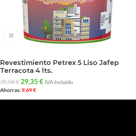
Clic para ampliar
Revestimiento Petrex 5 Liso Jafep
Terracota 4 lts.
29,35
€
39,04
€
IVA Incluido
Ahorras:
9,69
€