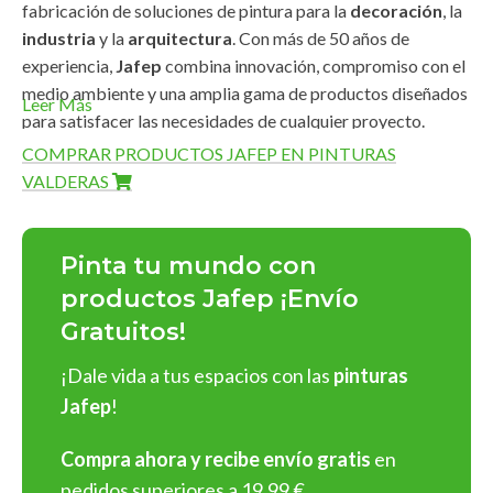
fabricación de soluciones de pintura para la
decoración
, la
industria
y la
arquitectura
. Con más de 50 años de
experiencia,
Jafep
combina innovación, compromiso con el
medio ambiente y una amplia gama de productos diseñados
Leer Más
para satisfacer las necesidades de cualquier proyecto.
COMPRAR PRODUCTOS JAFEP EN PINTURAS
Amplia Gama de Productos
VALDERAS
Pinturas Jafep
ofrece una línea completa de productos de
alta calidad que destacan por su
durabilidad
,
acabados
Pinta tu mundo con
impecables
y
fácil aplicación
:
productos Jafep ¡Envío
Gratuitos!
Pinturas para interiores y exteriores
: En acabados
mate
,
satinado
y
brillante
, con una rica gama de colores
¡Dale vida a tus espacios con las
pinturas
personalizables.
Jafep
!
Barnices y esmaltes
: Protege y embellece superficies de
madera, metal o cualquier material.
Compra ahora y recibe envío gratis
en
Selladores y revestimientos
: Soluciones profesionales
pedidos superiores a 19,99 €