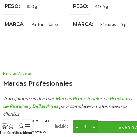
PESO
PESO
850 g
4106 g
MARCA
MARCA
Pinturas Jafep
Pinturas Jafep
Pinturas Valderas
Marcas Profesionales
Trabajamos con diversas
Marcas Profesionales
de
Productos
39,04
€
de Pinturas
y
Bellas Artes
para complacer a todos nuestros
¡Compra este producto Aho
29,35
€
clientes
Revestimiento
Puntos!
IVA
Petrex 5 Liso
Incluido
Jafep
AÑADIR 
Terracota 4
Tienda
Carrito
Mi cuenta
Menú