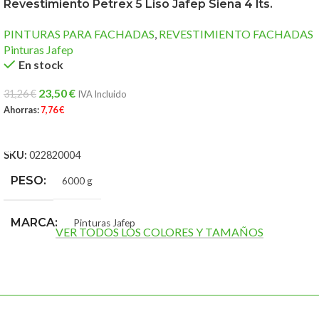
Revestimiento Petrex 5 Liso Jafep Siena 4 lts.
PINTURAS PARA FACHADAS
,
REVESTIMIENTO FACHADAS
Pinturas Jafep
En stock
23,50
€
31,26
€
IVA Incluido
Ahorras:
7,76
€
AÑADIR AL CARRITO
SKU:
022820004
PESO
6000 g
MARCA
Pinturas Jafep
VER TODOS LOS COLORES Y TAMAÑOS
TAMAÑO
4 lts.