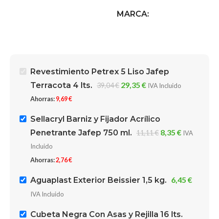
MARCA
Beissier Pinturas
Tinajero Brochas, Pinceles
y Rodillos
Revestimiento Petrex 5 Liso Jafep
29,35
€
Terracota 4 lts.
39,04
€
IVA Incluido
Ahorras:
9,69
€
Sellacryl Barniz y Fijador Acrílico
8,35
€
Penetrante Jafep 750 ml.
11,11
€
IVA
Incluido
Ahorras:
2,76
€
6,45
€
Aguaplast Exterior Beissier 1,5 kg.
IVA Incluido
Cubeta Negra Con Asas y Rejilla 16 lts.