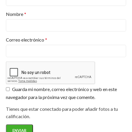
diversos acabados y colores. Y más productos.
Encuentra lo que necesitas en
Pinturas Valderas
.
Nombre
*
¿Dónde puedo comprar productos Jafep?
¿Qué certificaciones tiene Pinturas Jafep?
Correo electrónico
*
¿Ofrecen asesoramiento para proyectos
específicos?
¿Los productos de Jafep son respetuosos con
el medio ambiente?
Guarda mi nombre, correo electrónico y web en este
navegador para la próxima vez que comente.
Tienes que estar conectado para poder añadir fotos a tu
calificación.