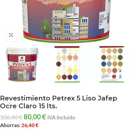
Clic para ampliar
Revestimiento Petrex 5 Liso Jafep
Ocre Claro 15 lts.
80,00
€
106,40
€
IVA Incluido
Ahorras:
26,40
€