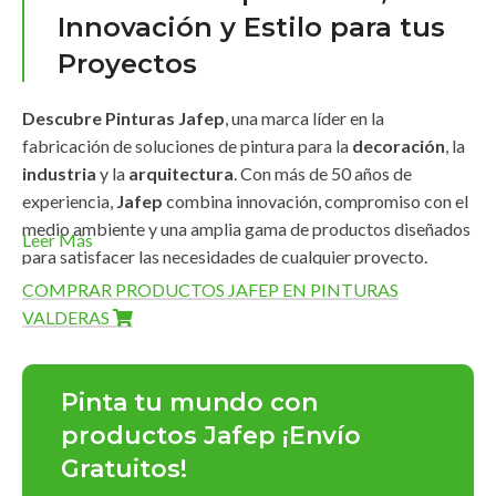
Innovación y Estilo para tus
Proyectos
Descubre Pinturas Jafep
, una marca líder en la
fabricación de soluciones de pintura para la
decoración
, la
industria
y la
arquitectura
. Con más de 50 años de
experiencia,
Jafep
combina innovación, compromiso con el
medio ambiente y una amplia gama de productos diseñados
Leer Más
para satisfacer las necesidades de cualquier proyecto.
COMPRAR PRODUCTOS JAFEP EN PINTURAS
Amplia Gama de Productos
VALDERAS
Pinturas Jafep
ofrece una línea completa de productos de
alta calidad que destacan por su
durabilidad
,
acabados
Pinta tu mundo con
impecables
y
fácil aplicación
:
productos Jafep ¡Envío
Gratuitos!
Pinturas para interiores y exteriores
: En acabados
mate
,
satinado
y
brillante
, con una rica gama de colores