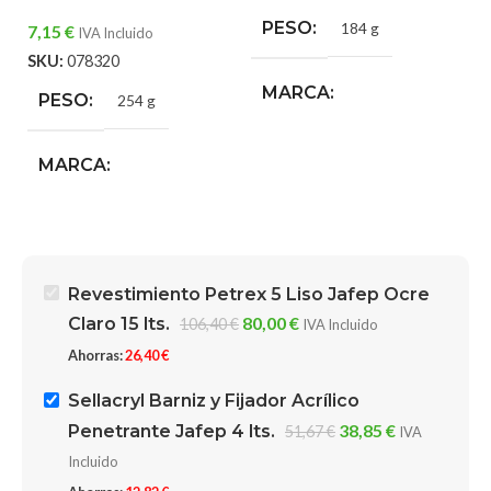
S
PESO
184 g
7,15
€
IVA Incluido
SKU:
078320
MARCA
PESO
254 g
Tinajero Brochas, Pinceles
MARCA
y Rodillos
Macode Rodillos y
Herramientas
Revestimiento Petrex 5 Liso Jafep Ocre
80,00
€
Claro 15 lts.
106,40
€
IVA Incluido
Ahorras:
26,40
€
Sellacryl Barniz y Fijador Acrílico
38,85
€
Penetrante Jafep 4 lts.
51,67
€
IVA
Incluido