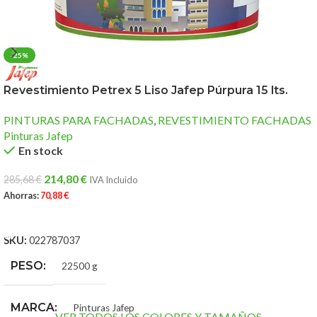
-25%
Revestimiento Petrex 5 Liso Jafep Púrpura 15 lts.
PINTURAS PARA FACHADAS
,
REVESTIMIENTO FACHADAS
Pinturas Jafep
En stock
214,80
€
285,68
€
IVA Incluido
Ahorras:
70,88
€
AÑADIR AL CARRITO
SKU:
022787037
PESO
22500 g
MARCA
Pinturas Jafep
VER TODOS LOS COLORES Y TAMAÑOS