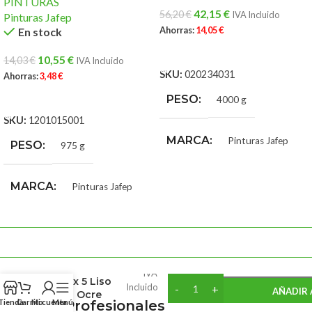
PINTURAS
42,15
€
56,20
€
IVA Incluido
Pinturas Jafep
Ahorras:
14,05
€
En stock
AÑADIR AL CARRITO
10,55
€
14,03
€
IVA Incluido
SKU:
020234031
Ahorras:
3,48
€
AÑADIR AL CARRITO
PESO
4000 g
SKU:
1201015001
MARCA
Pinturas Jafep
PESO
975 g
MARCA
Pinturas Jafep
106,40
€
¡Compra este producto Aho
80,00
€
Puntos!
Revestimiento
IVA
Petrex 5 Liso
Pinturas Valderas
Incluido
AÑADIR 
Jafep Ocre
Tienda
Carrito
Mi cuenta
Menú
Marcas Profesionales
Claro 15 lts.