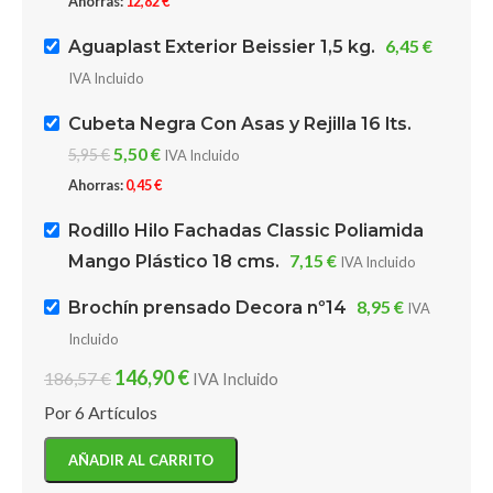
Ahorras:
12,82
€
6,45
€
Aguaplast Exterior Beissier 1,5 kg.
IVA Incluido
Cubeta Negra Con Asas y Rejilla 16 lts.
5,50
€
5,95
€
IVA Incluido
Ahorras:
0,45
€
Rodillo Hilo Fachadas Classic Poliamida
7,15
€
Mango Plástico 18 cms.
IVA Incluido
8,95
€
Brochín prensado Decora nº14
IVA
Incluido
146,90
€
186,57
€
IVA Incluido
Por 6 Artículos
AÑADIR AL CARRITO