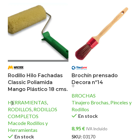
Rodillo Hilo Fachadas
Brochín prensado
Classic Poliamida
Decora nº14
A
Mango Plástico 18 cms.
B
BROCHAS
HERRAMIENTAS
,
Tinajero Brochas, Pinceles y
M
RODILLOS
,
RODILLOS
Rodillos
P
En stock
COMPLETOS
Be
Macode Rodillos y
8,95
€
IVA Incluido
Herramientas
6
En stock
SKU:
03170