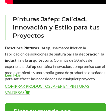
Pinturas Jafep: Calidad,
Innovación y Estilo para tus
Proyectos
Descubre Pinturas Jafep
, una marca líder en la
fabricación de soluciones de pintura para la
decoración
, la
industria
y la
arquitectura
. Con más de 50 años de
experiencia,
Jafep
combina innovación, compromiso con el
medio ambiente y una amplia gama de productos diseñados
Leer Más
para satisfacer las necesidades de cualquier proyecto.
COMPRAR PRODUCTOS JAFEP EN PINTURAS
Amplia Gama de Productos
VALDERAS
Pinturas Jafep
ofrece una línea completa de productos de
alta calidad que destacan por su
durabilidad
,
acabados