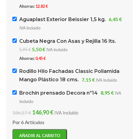
Ahorras:
12,82
€
6,45
€
Aguaplast Exterior Beissier 1,5 kg.
IVA Incluido
Cubeta Negra Con Asas y Rejilla 16 lts.
5,50
€
5,95
€
IVA Incluido
Ahorras:
0,45
€
Rodillo Hilo Fachadas Classic Poliamida
7,15
€
Mango Plástico 18 cms.
IVA Incluido
8,95
€
Brochín prensado Decora nº14
IVA
Incluido
146,90
€
186,57
€
IVA Incluido
Por 6 Artículos
AÑADIR AL CARRITO