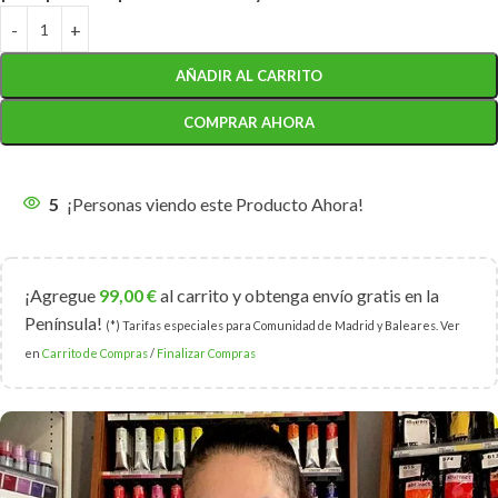
AÑADIR AL CARRITO
COMPRAR AHORA
5
¡Personas viendo este Producto Ahora!
¡Agregue
99,00
€
al carrito y obtenga envío gratis en la
Península!
(*) Tarifas especiales para Comunidad de Madrid y Baleares. Ver
en
Carrito de Compras
/
Finalizar Compras