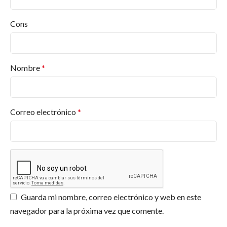
¿Qué productos ofrece Pinturas Jafep?
Desde pinturas para interiores y exteriores hasta
Cons
barnices, esmaltes, selladores, revestimientos, en
diversos acabados y colores. Y más productos.
Encuentra lo que necesitas en
Pinturas Valderas
.
Nombre
*
¿Dónde puedo comprar productos Jafep?
¿Qué certificaciones tiene Pinturas Jafep?
Correo electrónico
*
¿Ofrecen asesoramiento para proyectos
específicos?
¿Los productos de Jafep son respetuosos con
el medio ambiente?
Guarda mi nombre, correo electrónico y web en este
navegador para la próxima vez que comente.