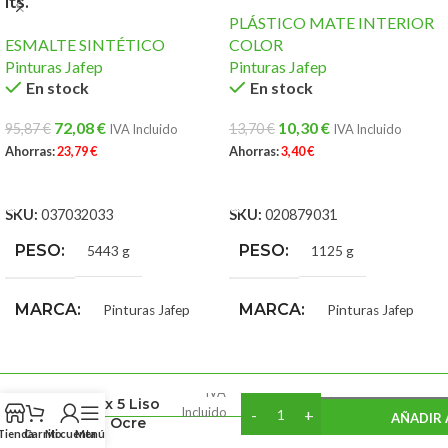
lts.
PLÁSTICO MATE INTERIOR
ESMALTE SINTÉTICO
COLOR
Pinturas Jafep
Pinturas Jafep
En stock
En stock
72,08
€
10,30
€
95,87
€
13,70
€
IVA Incluido
IVA Incluido
Ahorras:
23,79
€
Ahorras:
3,40
€
AÑADIR AL CARRITO
AÑADIR AL CARRITO
SKU:
037032033
SKU:
020879031
PESO
PESO
5443 g
1125 g
MARCA
MARCA
Pinturas Jafep
Pinturas Jafep
106,40
€
¡Compra este producto Aho
80,00
€
Puntos!
Revestimiento
IVA
Petrex 5 Liso
Incluido
AÑADIR 
Jafep Ocre
Tienda
Carrito
Mi cuenta
Menú
Bahía 15 lts.