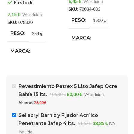
6,45
€
IVA Incluido
En stock
S
SKU:
70034-003
7,15
€
IVA Incluido
PESO
1500 g
SKU:
078320
PESO
254 g
MARCA
MARCA
Beissier Pinturas
Macode Rodillos y
Herramientas
Revestimiento Petrex 5 Liso Jafep Ocre
80,00
€
Bahía 15 lts.
106,40
€
IVA Incluido
Ahorras:
26,40
€
Sellacryl Barniz y Fijador Acrílico
38,85
€
Penetrante Jafep 4 lts.
51,67
€
IVA
Incluido