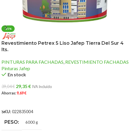
-25%
Revestimiento Petrex 5 Liso Jafep Tierra Del Sur 4
lts.
PINTURAS PARA FACHADAS
,
REVESTIMIENTO FACHADAS
Pinturas Jafep
En stock
29,35
€
39,04
€
IVA Incluido
Ahorras:
9,69
€
AÑADIR AL CARRITO
SKU:
022835004
PESO
6000 g