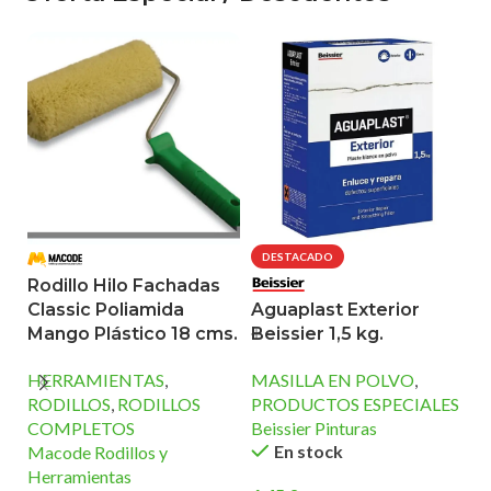
DESTACADO
Rodillo Hilo Fachadas
B
Classic Poliamida
Aguaplast Exterior
D
Mango Plástico 18 cms.
Beissier 1,5 kg.
B
HERRAMIENTAS
,
MASILLA EN POLVO
,
Ti
RODILLOS
,
RODILLOS
PRODUCTOS ESPECIALES
Ro
COMPLETOS
Beissier Pinturas
En stock
Macode Rodillos y
8
Herramientas