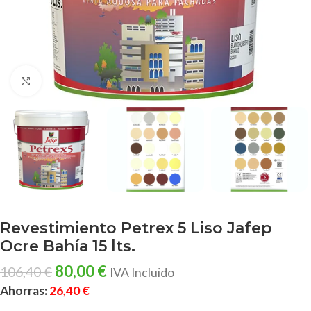
Clic para ampliar
Revestimiento Petrex 5 Liso Jafep
Ocre Bahía 15 lts.
80,00
€
106,40
€
IVA Incluido
Ahorras:
26,40
€